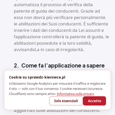
automatizza il processo di verifica della
patente di guida dei conducenti. Grazie ad
essa non dovrà più verificare personalmente
le abilitazioni dei Suoi conducenti. È sufficiente
inserire i dati dei conducenti da Lei assunti e
l’applicazione controllerà la patente di guida, le
abilitazioni possedute e la loro validità,
avvisandoLa in caso di irregolarità.
2.
Come fa l’applicazione a sapere
che un conducente ha la patente di
Cookie su sprawdz-kierowce.pl
guida e le abilitazioni adeguate?
Utilizziamo Google Analytics per misurare il traffico e migliorare
il sito — solo con il tuo consenso. I cookie necessari (sicurezza
L’applicazione sprawdz-kierowce.pl utilizza i
Cloudflare) sono sempre attivi.
Informativa sulla privacy
servizi ufficiali del Ministero polacco della
Solo essenziali
Accetto
Digitalizzazione - CEPiK per ottenere dati
aggiornati sulle abilitazioni dei conducenti.