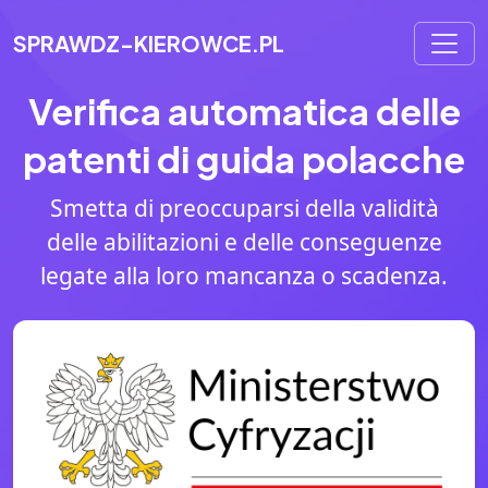
SPRAWDZ-KIEROWCE.PL
Verifica automatica delle
patenti di guida polacche
Smetta di preoccuparsi della validità
delle abilitazioni e delle conseguenze
legate alla loro mancanza o scadenza.