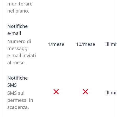
monitorare
nel piano.
Notifiche
e‑mail
Numero di
1/mese
10/mese
Illim
messaggi
e‑mail inviati
al mese.
Notifiche
SMS
Illim
SMS sui
permessi in
scadenza.