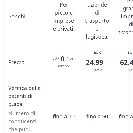
Pe
Per
aziende
gra
piccole
di
Per chi
impr
imprese
trasporto
d
e privati.
e
trasp
logistica.
EUR
EU
0
EUR
/ per
24.99
62.
Prezzo
/
sempre
mese
me
Verifica delle
patenti di
guida
Numero di
fino a 10
fino a 50
fino 
conducenti
che puoi