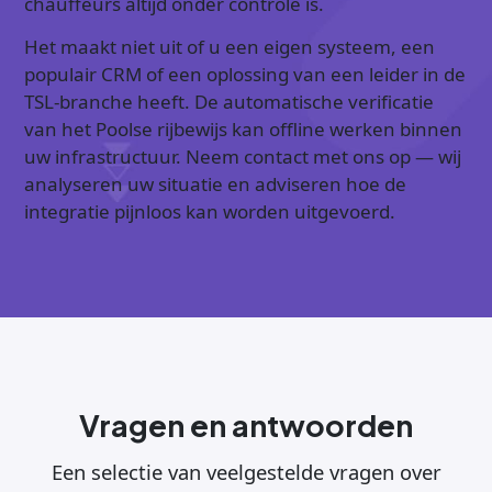
chauffeurs altijd onder controle is.
Het maakt niet uit of u een eigen systeem, een
populair CRM of een oplossing van een leider in de
TSL-branche heeft. De automatische verificatie
van het Poolse rijbewijs kan offline werken binnen
uw infrastructuur. Neem contact met ons op — wij
analyseren uw situatie en adviseren hoe de
integratie pijnloos kan worden uitgevoerd.
Vragen en antwoorden
Een selectie van veelgestelde vragen over