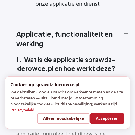
onze applicatie en dienst
Applicatie, functionaliteit en
werking
1.
Wat is de applicatie sprawdz-
kierowce.pl en hoe werkt deze?
sprawdz-kierowce.pl is een applicatie die het
Cookies op sprawdz-kierowce.pl
verificatieproces van rijbewijzen van
We gebruiken Google Analytics om verkeer te meten en de site
chauffeurs automatiseert. Dankzij deze
te verbeteren — uitsluitend met jouw toestemming.
applicatie hoeft u de bevoegdheden van uw
Noodzakelijke cookies (Cloudflare-beveiliging) werken altijd.
Privacybeleid
chauffeurs niet zelf te controleren. U hoeft
alleen maar de gegevens van de door u in
Alleen noodzakelijke
Accepteren
dienst genomen chauffeurs in te voeren en de
applicatie controleert het rijbewijs, de