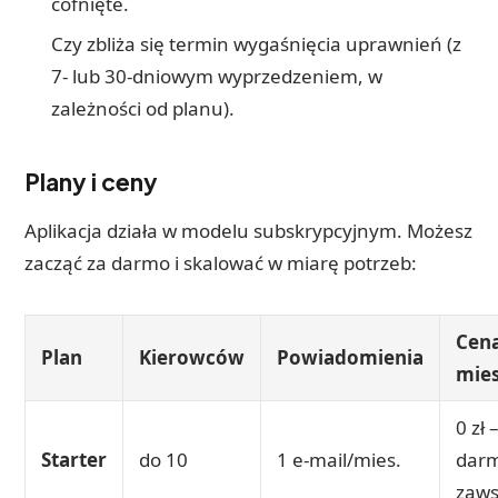
cofnięte.
Czy zbliża się termin wygaśnięcia uprawnień (z
7- lub 30-dniowym wyprzedzeniem, w
zależności od planu).
Plany i ceny
Aplikacja działa w modelu subskrypcyjnym. Możesz
zacząć za darmo i skalować w miarę potrzeb:
Cena
Plan
Kierowców
Powiadomienia
mies
0 zł 
Starter
do 10
1 e-mail/mies.
darm
zaws