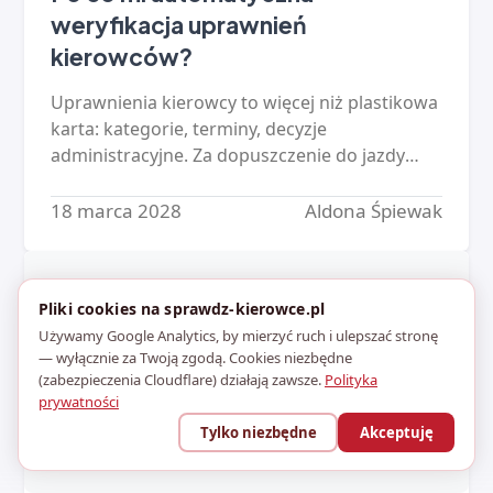
weryfikacja uprawnień
kierowców?
Uprawnienia kierowcy to więcej niż plastikowa
karta: kategorie, terminy, decyzje
administracyjne. Za dopuszczenie do jazdy
osoby bez uprawnień odpowiada
kierownictwo - a ręczna kontrola floty się…
18 marca 2028
Aldona Śpiewak
Pliki cookies na sprawdz-kierowce.pl
Używamy Google Analytics, by mierzyć ruch i ulepszać stronę
— wyłącznie za Twoją zgodą. Cookies niezbędne
(zabezpieczenia Cloudflare) działają zawsze.
Polityka
prywatności
Tylko niezbędne
Akceptuję