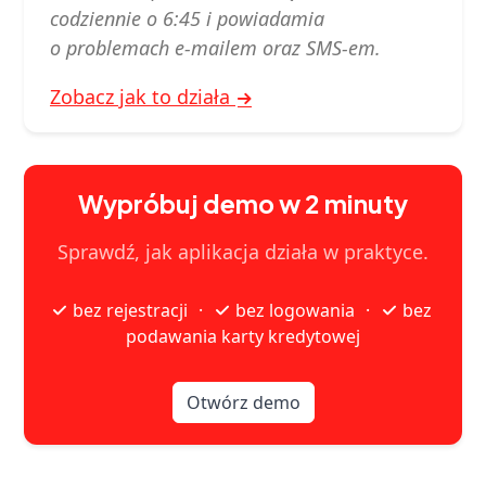
codziennie o 6:45 i powiadamia
o problemach e‑mailem oraz SMS-em.
Zobacz jak to działa
Wypróbuj demo w 2 minuty
Sprawdź, jak aplikacja działa w praktyce.
bez rejestracji
bez logowania
bez
·
·
podawania karty kredytowej
Otwórz demo