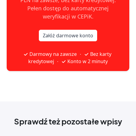
PLN na zawsze, bez karty kredytowej.
Pełen dostęp do automatycznej
weryfikacji w CEPiK.
Załóż darmowe konto
Darmowy na zawsze
Bez karty
·
kredytowej
Konto w 2 minuty
·
Sprawdź też pozostałe wpisy