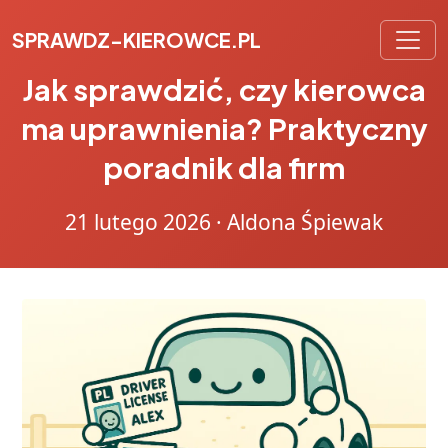
SPRAWDZ-KIEROWCE.PL
Jak sprawdzić, czy kierowca
ma uprawnienia? Praktyczny
poradnik dla firm
21 lutego 2026
·
Aldona Śpiewak