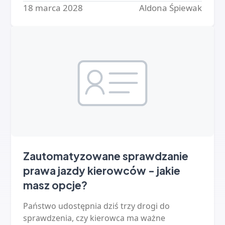
kierownictwo - a ręczna kontrola floty się…
18 marca 2028
Aldona Śpiewak
Zautomatyzowane sprawdzanie
prawa jazdy kierowców - jakie
masz opcje?
Państwo udostępnia dziś trzy drogi do
sprawdzenia, czy kierowca ma ważne