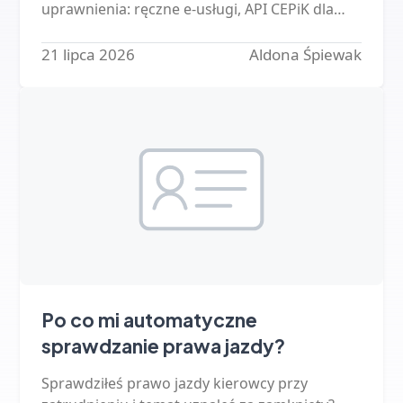
uprawnienia: ręczne e-usługi, API CEPiK dla
firm oraz gotowe systemy. Sprawdzamy, co
każda z nich wymaga, ile kosztuje i…
21 lipca 2026
Aldona Śpiewak
Po co mi automatyczne
sprawdzanie prawa jazdy?
Sprawdziłeś prawo jazdy kierowcy przy