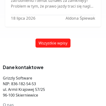
zatrudnieniu i temat uznałeś za zamknięty?
Problem w tym, że prawo jazdy traci się nagle -
a rachunek za jazdę pracownika bez
uprawnień przychodzi do firmy.…
18 lipca 2026
Aldona Śpiewak
Wszystkie wpisy
Dane kontaktowe
Grizzly Software
NIP: 836-182-54-53
ul. Armii Krajowej 57/25
96-100 Skierniewice
O nas