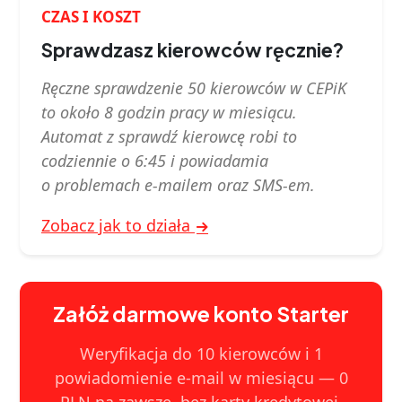
CZAS I KOSZT
Sprawdzasz kierowców ręcznie?
Ręczne sprawdzenie 50 kierowców w CEPiK
to około 8 godzin pracy w miesiącu.
Automat z sprawdź kierowcę robi to
codziennie o 6:45 i powiadamia
o problemach e‑mailem oraz SMS-em.
Zobacz jak to działa
Załóż darmowe konto Starter
Weryfikacja do 10 kierowców i 1
powiadomienie e-mail w miesiącu — 0