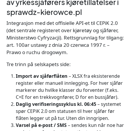
av yrkessjåførers kjøretillatelser i
sprawdz-kierowce.pl
Integrasjon med det offisielle API-et til CEPiK 2.0
(det sentrale registeret over kjøretøy og sjåfører,
Ministerstwo Cyfryzacji). Rettsgrunnlag for tilgang:
art. 100ar ustawy z dnia 20 czerwca 1997 r. –
Prawo o ruchu drogowym.
Tre trinn på selskapets side:
Import av sjåførflåten
– XLSX fra eksisterende
register eller manuell innlegging. For hver sjåfør
markerer du hvilke klasser du forventer (f.eks.
C+E for en trekkvognfører, D for en bussjåfør).
Daglig verifiseringssyklus kl. 06:45
– systemet
spør CEPiK 2.0 om statusen til hver sjåfør før
flåten legger ut på tur. Uten din inngripen.
Varsel på e-post / SMS
– sendes kun når noe har