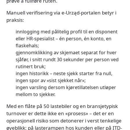
prøve å fullføre ruten.
Manuell verifisering via e-Urząd-portalen betyr i
praksis:
innlogging med pålitelig profil til en disponent
eller HR-spesialist – én person, én konto, en
flaskehals;
gjennomklikking av skjemaet separat for hver
sjåfør, i snitt rundt 30 sekunder per person ved
rutinert bruk;
ingen historikk – neste sjekk starter fra null,
ingen spor av «sist sjekket når»;
ingen varsling dersom kjøretillatelsen utløper
mellom to sjekker.
Med en flåte på 50 lastebiler og en bransjetypisk
turnover er dette ikke en «prosess» – det er en
operasjonell risiko som detonerer i verst tenkelige
øyeblikk: på lasterampen hos kunden eller på ITD-