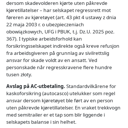
dersom skadevolderen kjørte uten påkrevde
kjøretillatelser – har selskapet regressrett mot
føreren av kjøretøyet (art. 43 pkt 4 ustawy z dnia
22 maja 2003 r. o ubezpieczeniach
obowiązkowych, UFG i PBUK, t.j. Dz.U. 2025 poz.
367). I typiske arbeidsforhold kan
forsikringsselskapet indirekte også kreve refusjon
fra arbeidsgiveren på grunnlag av sivilrettslig
ansvar for skade voldt av en ansatt. Ved
personskade når regresskravene flere hundre
tusen złoty.
Avslag på AC-utbetaling.
Standardvilkårene for
kaskoforsikring (autocasco) utelukker som regel
ansvar dersom kjøretøyet ble ført av en person
uten påkrevde kjøretillatelser. En vraket trekkvogn
med semitrailer er et tap som blir liggende i
selskapets balanse i sin helhet.