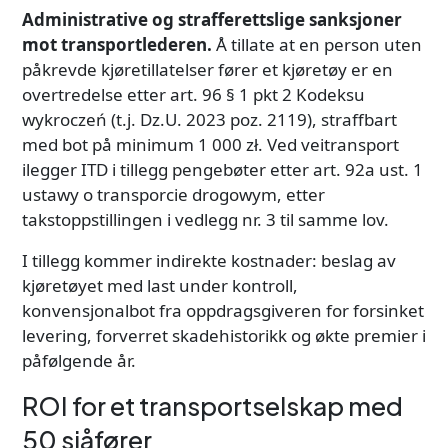
Administrative og strafferettslige sanksjoner
mot transportlederen.
Å tillate at en person uten
påkrevde kjøretillatelser fører et kjøretøy er en
overtredelse etter art. 96 § 1 pkt 2 Kodeksu
wykroczeń (t.j. Dz.U. 2023 poz. 2119), straffbart
med bot på minimum 1 000 zł. Ved veitransport
ilegger ITD i tillegg pengebøter etter art. 92a ust. 1
ustawy o transporcie drogowym, etter
takstoppstillingen i vedlegg nr. 3 til samme lov.
I tillegg kommer indirekte kostnader: beslag av
kjøretøyet med last under kontroll,
konvensjonalbot fra oppdragsgiveren for forsinket
levering, forverret skadehistorikk og økte premier i
påfølgende år.
ROI for et transportselskap med
50 sjåfører