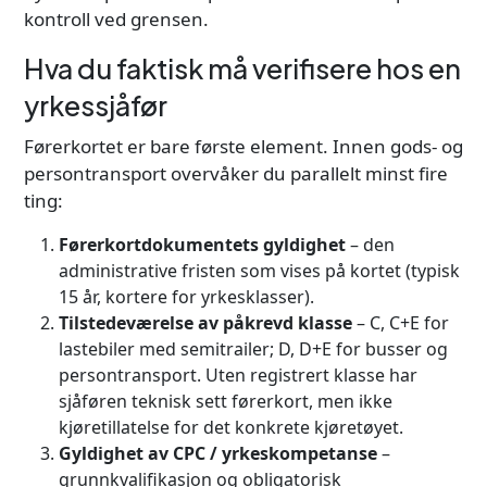
kontroll ved grensen.
Hva du faktisk må verifisere hos en
yrkessjåfør
Førerkortet er bare første element. Innen gods- og
persontransport overvåker du parallelt minst fire
ting:
Førerkortdokumentets gyldighet
– den
administrative fristen som vises på kortet (typisk
15 år, kortere for yrkesklasser).
Tilstedeværelse av påkrevd klasse
– C, C+E for
lastebiler med semitrailer; D, D+E for busser og
persontransport. Uten registrert klasse har
sjåføren teknisk sett førerkort, men ikke
kjøretillatelse for det konkrete kjøretøyet.
Gyldighet av CPC / yrkeskompetanse
–
grunnkvalifikasjon og obligatorisk