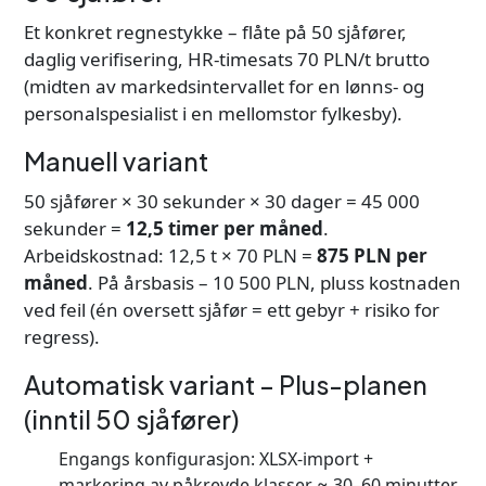
Et konkret regnestykke – flåte på 50 sjåfører,
daglig verifisering, HR-timesats 70 PLN/t brutto
(midten av markedsintervallet for en lønns- og
personalspesialist i en mellomstor fylkesby).
Manuell variant
50 sjåfører × 30 sekunder × 30 dager = 45 000
sekunder =
12,5 timer per måned
.
Arbeidskostnad: 12,5 t × 70 PLN =
875 PLN per
måned
. På årsbasis – 10 500 PLN, pluss kostnaden
ved feil (én oversett sjåfør = ett gebyr + risiko for
regress).
Automatisk variant – Plus-planen
(inntil 50 sjåfører)
Engangs konfigurasjon: XLSX-import +
markering av påkrevde klasser ≈ 30–60 minutter.