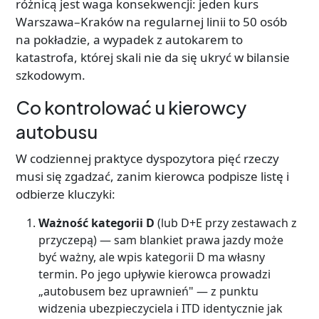
różnicą jest waga konsekwencji: jeden kurs
Warszawa–Kraków na regularnej linii to 50 osób
na pokładzie, a wypadek z autokarem to
katastrofa, której skali nie da się ukryć w bilansie
szkodowym.
Co kontrolować u kierowcy
autobusu
W codziennej praktyce dyspozytora pięć rzeczy
musi się zgadzać, zanim kierowca podpisze listę i
odbierze kluczyki:
Ważność kategorii D
(lub D+E przy zestawach z
przyczepą) — sam blankiet prawa jazdy może
być ważny, ale wpis kategorii D ma własny
termin. Po jego upływie kierowca prowadzi
„autobusem bez uprawnień" — z punktu
widzenia ubezpieczyciela i ITD identycznie jak