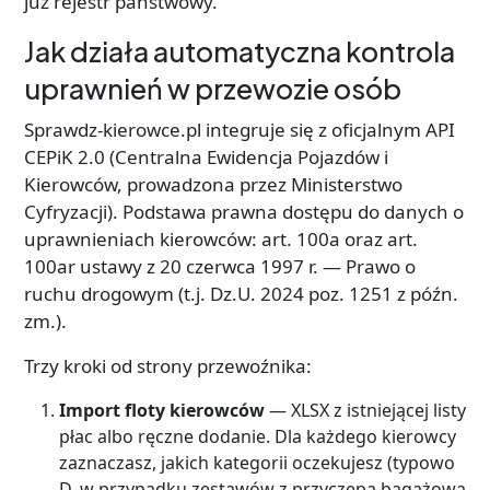
już rejestr państwowy.
Jak działa automatyczna kontrola
uprawnień w przewozie osób
Sprawdz-kierowce.pl integruje się z oficjalnym API
CEPiK 2.0 (Centralna Ewidencja Pojazdów i
Kierowców, prowadzona przez Ministerstwo
Cyfryzacji). Podstawa prawna dostępu do danych o
uprawnieniach kierowców: art. 100a oraz art.
100ar ustawy z 20 czerwca 1997 r. — Prawo o
ruchu drogowym (t.j. Dz.U. 2024 poz. 1251 z późn.
zm.).
Trzy kroki od strony przewoźnika:
Import floty kierowców
— XLSX z istniejącej listy
płac albo ręczne dodanie. Dla każdego kierowcy
zaznaczasz, jakich kategorii oczekujesz (typowo
D, w przypadku zestawów z przyczepą bagażową