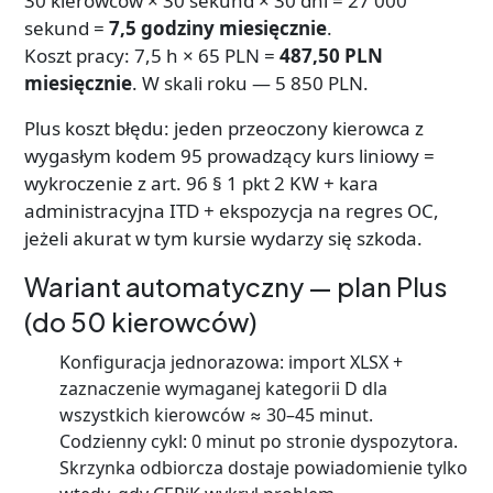
30 kierowców × 30 sekund × 30 dni = 27 000
sekund =
7,5 godziny miesięcznie
.
Koszt pracy: 7,5 h × 65 PLN =
487,50 PLN
miesięcznie
. W skali roku — 5 850 PLN.
Plus koszt błędu: jeden przeoczony kierowca z
wygasłym kodem 95 prowadzący kurs liniowy =
wykroczenie z art. 96 § 1 pkt 2 KW + kara
administracyjna ITD + ekspozycja na regres OC,
jeżeli akurat w tym kursie wydarzy się szkoda.
Wariant automatyczny — plan Plus
(do 50 kierowców)
Konfiguracja jednorazowa: import XLSX +
zaznaczenie wymaganej kategorii D dla
wszystkich kierowców ≈ 30–45 minut.
Codzienny cykl: 0 minut po stronie dyspozytora.
Skrzynka odbiorcza dostaje powiadomienie tylko