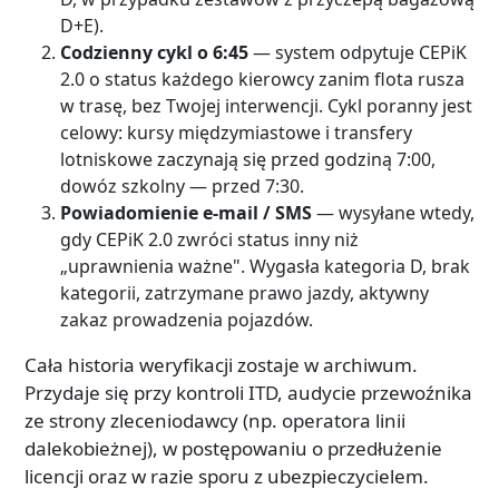
D+E).
Codzienny cykl o 6:45
— system odpytuje CEPiK
2.0 o status każdego kierowcy zanim flota rusza
w trasę, bez Twojej interwencji. Cykl poranny jest
celowy: kursy międzymiastowe i transfery
lotniskowe zaczynają się przed godziną 7:00,
dowóz szkolny — przed 7:30.
Powiadomienie e-mail / SMS
— wysyłane wtedy,
gdy CEPiK 2.0 zwróci status inny niż
„uprawnienia ważne". Wygasła kategoria D, brak
kategorii, zatrzymane prawo jazdy, aktywny
zakaz prowadzenia pojazdów.
Cała historia weryfikacji zostaje w archiwum.
Przydaje się przy kontroli ITD, audycie przewoźnika
ze strony zleceniodawcy (np. operatora linii
dalekobieżnej), w postępowaniu o przedłużenie
licencji oraz w razie sporu z ubezpieczycielem.