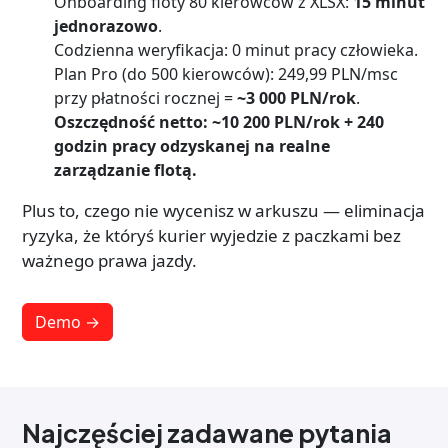
Onboarding floty 80 kierowców z XLSX:
15 minut
jednorazowo
.
Codzienna weryfikacja: 0 minut pracy człowieka.
Plan Pro (do 500 kierowców): 249,99 PLN/msc
przy płatności rocznej =
~3 000 PLN/rok
.
Oszczędność netto: ~10 200 PLN/rok + 240
godzin pracy odzyskanej na realne
zarządzanie flotą.
Plus to, czego nie wycenisz w arkuszu — eliminacja
ryzyka, że któryś kurier wyjedzie z paczkami bez
ważnego prawa jazdy.
Demo →
Najczęściej zadawane pytania