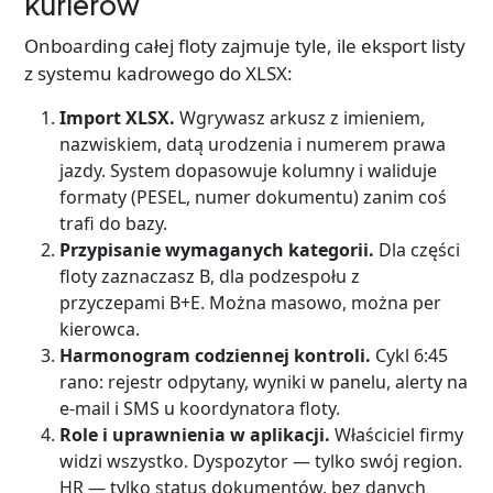
kurierów
Onboarding całej floty zajmuje tyle, ile eksport listy
z systemu kadrowego do XLSX:
Import XLSX.
Wgrywasz arkusz z imieniem,
nazwiskiem, datą urodzenia i numerem prawa
jazdy. System dopasowuje kolumny i waliduje
formaty (PESEL, numer dokumentu) zanim coś
trafi do bazy.
Przypisanie wymaganych kategorii.
Dla części
floty zaznaczasz B, dla podzespołu z
przyczepami B+E. Można masowo, można per
kierowca.
Harmonogram codziennej kontroli.
Cykl 6:45
rano: rejestr odpytany, wyniki w panelu, alerty na
e-mail i SMS u koordynatora floty.
Role i uprawnienia w aplikacji.
Właściciel firmy
widzi wszystko. Dyspozytor — tylko swój region.
HR — tylko status dokumentów, bez danych