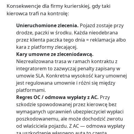
Konsekwencje dla firmy kurierskiej, gdy taki
kierowca trafi na kontrolę:
Unieruchomione zlecenia.
Pojazd zostaje przy
drodze, paczki w środku. Każda nieodebrana
przez klienta paczka tego dnia = reklamacja albo
kara z platformy zlecającej.
Kary umowne ze zleceniodawcą.
Niezrealizowana trasa w ramach kontraktu z
integratorem to zazwyczaj penalty zapisany w
umowie SLA. Konkretna wysokość kary umownej
jest regulowana umownie i różni się między
platformami.
Regres OC / odmowa wypłaty z AC.
Przy
szkodzie spowodowanej przez kierowcę bez
wymaganych uprawnień ubezpieczyciel wypłaci
poszkodowanemu, ale może dochodzić zwrotu
od właściciela pojazdu. Z AC — odmowa wypłaty
za uszkodzenie własnego auta to częsta