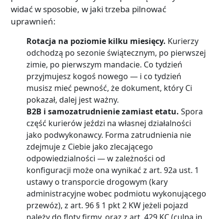
widać w sposobie, w jaki trzeba pilnować
uprawnień:
Rotacja na poziomie kilku miesięcy.
Kurierzy
odchodzą po sezonie świątecznym, po pierwszej
zimie, po pierwszym mandacie. Co tydzień
przyjmujesz kogoś nowego — i co tydzień
musisz mieć pewność, że dokument, który Ci
pokazał, dalej jest ważny.
B2B i samozatrudnienie zamiast etatu.
Spora
część kurierów jeździ na własnej działalności
jako podwykonawcy. Forma zatrudnienia nie
zdejmuje z Ciebie jako zlecającego
odpowiedzialności — w zależności od
konfiguracji może ona wynikać z art. 92a ust. 1
ustawy o transporcie drogowym (kary
administracyjne wobec podmiotu wykonującego
przewóz), z art. 96 § 1 pkt 2 KW jeżeli pojazd
należy do floty firmy, oraz z art. 429 KC (culpa in