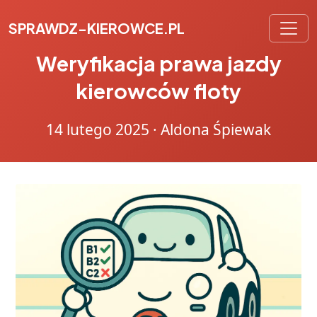
SPRAWDZ-KIEROWCE.PL
Weryfikacja prawa jazdy
kierowców floty
14 lutego 2025
·
Aldona Śpiewak