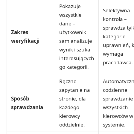
Pokazuje
Selektywna
wszystkie
kontrola –
dane –
sprawdza tyl
Zakres
użytkownik
kategorie
weryfikacji
sam analizuje
uprawnień, k
wynik i szuka
wymaga
interesujących
pracodawca.
go kategorii.
Ręczne
Automatyczn
zapytanie na
codzienne
Sposób
stronie, dla
sprawdzanie
sprawdzania
każdego
wszystkich
kierowcy
kierowców w
oddzielnie.
systemie.