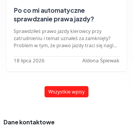
Po co mi automatyczne
sprawdzanie prawa jazdy?
Sprawdziłeś prawo jazdy kierowcy przy
zatrudnieniu i temat uznałeś za zamknięty?
Problem w tym, że prawo jazdy traci się nagle -
a rachunek za jazdę pracownika bez
uprawnień przychodzi do firmy.…
18 lipca 2026
Aldona Śpiewak
Wszystkie wpisy
Dane kontaktowe