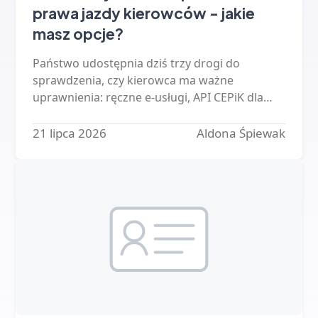
prawa jazdy kierowców - jakie
masz opcje?
Państwo udostępnia dziś trzy drogi do
sprawdzenia, czy kierowca ma ważne
uprawnienia: ręczne e-usługi, API CEPiK dla
firm oraz gotowe systemy. Sprawdzamy, co
każda z nich wymaga, ile kosztuje i…
21 lipca 2026
Aldona Śpiewak