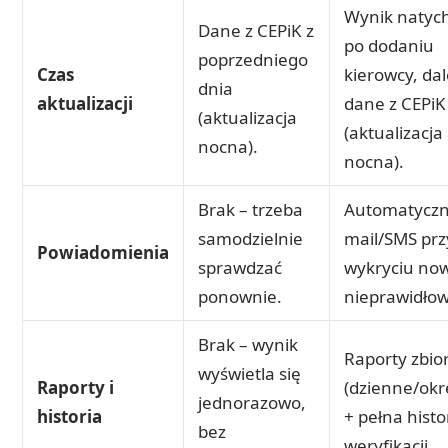
Wynik natyc
Dane z CEPiK z
po dodaniu
poprzedniego
Czas
kierowcy, dal
dnia
aktualizacji
dane z CEPiK
(aktualizacja
(aktualizacja
nocna).
nocna).
Brak – trzeba
Automatyczn
samodzielnie
mail/SMS prz
Powiadomienia
sprawdzać
wykryciu no
ponownie.
nieprawidłow
Brak – wynik
Raporty zbio
wyświetla się
Raporty i
(dzienne/ok
jednorazowo,
historia
+ pełna histo
bez
weryfikacji.