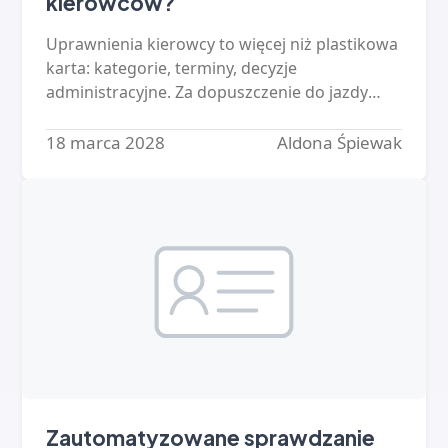
kierowców?
Uprawnienia kierowcy to więcej niż plastikowa
karta: kategorie, terminy, decyzje
administracyjne. Za dopuszczenie do jazdy
osoby bez uprawnień odpowiada
kierownictwo - a ręczna kontrola floty się…
18 marca 2028
Aldona Śpiewak
Zautomatyzowane sprawdzanie