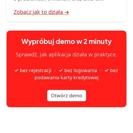
Zobacz jak to działa
Wypróbuj demo w 2 minuty
Sprawdź, jak aplikacja działa w praktyce.
bez rejestracji
bez logowania
bez
·
·
podawania karty kredytowej
Otwórz demo