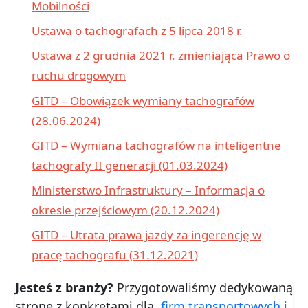
Mobilności
Ustawa o tachografach z 5 lipca 2018 r.
Ustawa z 2 grudnia 2021 r. zmieniająca Prawo o
ruchu drogowym
GITD – Obowiązek wymiany tachografów
(28.06.2024)
GITD – Wymiana tachografów na inteligentne
tachografy II generacji (01.03.2024)
Ministerstwo Infrastruktury – Informacja o
okresie przejściowym (20.12.2024)
GITD – Utrata prawa jazdy za ingerencję w
pracę tachografu (31.12.2021)
Jesteś z branży?
Przygotowaliśmy dedykowaną
stronę z konkretami dla
firm transportowych i