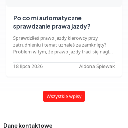
Po co mi automatyczne
sprawdzanie prawa jazdy?
Sprawdziłeś prawo jazdy kierowcy przy
zatrudnieniu i temat uznałeś za zamknięty?
Problem w tym, że prawo jazdy traci się nagle -
a rachunek za jazdę pracownika bez
uprawnień przychodzi do firmy.…
18 lipca 2026
Aldona Śpiewak
Wszystkie wpisy
Dane kontaktowe