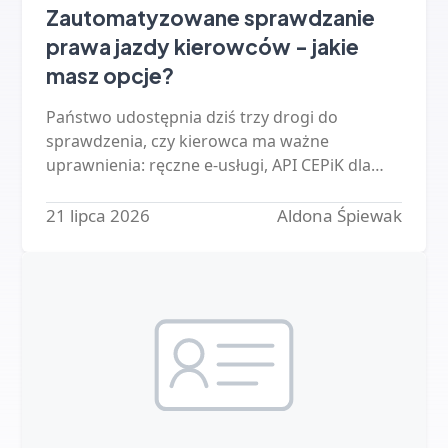
Zautomatyzowane sprawdzanie
prawa jazdy kierowców - jakie
masz opcje?
Państwo udostępnia dziś trzy drogi do
sprawdzenia, czy kierowca ma ważne
uprawnienia: ręczne e-usługi, API CEPiK dla
firm oraz gotowe systemy. Sprawdzamy, co
każda z nich wymaga, ile kosztuje i…
21 lipca 2026
Aldona Śpiewak