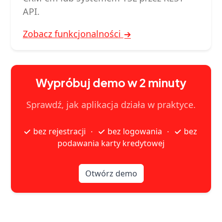
API.
Zobacz funkcjonalności
Wypróbuj demo w 2 minuty
Sprawdź, jak aplikacja działa w praktyce.
bez rejestracji
bez logowania
bez
·
·
podawania karty kredytowej
Otwórz demo