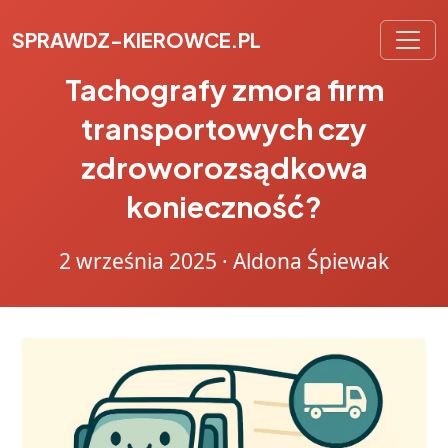
SPRAWDZ-KIEROWCE.PL
Tachografy zmora firm
transportowych czy
zdroworozsądkowa
konieczność?
2 września 2025
·
Aldona Śpiewak