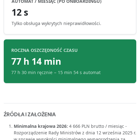
AUTOMAT / MIESIĄC (PO ONBOARDINGU)
12 s
Tylko obsługa wykrytych nieprawidłowości.
ROCZNA OSZCZĘDNOŚĆ CZASU
77 h 14 min
77 h 30 min
ręcznie −
15 min 54 s
automat
ŹRÓDŁA I ZAŁOŻENIA
Minimalna krajowa 2026:
4 666 PLN brutto / miesiąc -
Rozporządzenie Rady Ministrów z dnia 12 września 2025 r.
w sprawie wysokości minimalnego wynagrodzenia za