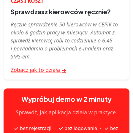
CZAS I KOSZT
Sprawdzasz kierowców ręcznie?
Ręczne sprawdzenie 50 kierowców w CEPiK to
około 8 godzin pracy w miesiącu. Automat z
sprawdź kierowcę robi to codziennie o 6:45
i powiadamia o problemach e‑mailem oraz
SMS-em.
Zobacz jak to działa
Wypróbuj demo w 2 minuty
Sprawdź, jak aplikacja działa w praktyce.
bez rejestracji
bez logowania
bez
·
·