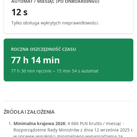
AUTOMAT / MIESIĄC (PO ONBOARDINGU)
12 s
Tylko obsługa wykrytych nieprawidłowości.
ROCZNA OSZCZĘDNOŚĆ CZASU
77 h 14 min
77 h 30 min
ręcznie −
15 min 54 s
automat
ŹRÓDŁA I ZAŁOŻENIA
Minimalna krajowa 2026:
4 666 PLN brutto / miesiąc -
Rozporządzenie Rady Ministrów z dnia 12 września 2025 r.
w sprawie wysokości minimalnego wynagrodzenia za