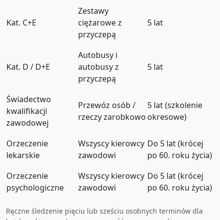
Zestawy
Kat. C+E
ciężarowe z
5 lat
przyczepą
Autobusy i
Kat. D / D+E
autobusy z
5 lat
przyczepą
Świadectwo
Przewóz osób /
5 lat (szkolenie
kwalifikacji
rzeczy zarobkowo
okresowe)
zawodowej
Orzeczenie
Wszyscy kierowcy
Do 5 lat (krócej
lekarskie
zawodowi
po 60. roku życia)
Orzeczenie
Wszyscy kierowcy
Do 5 lat (krócej
psychologiczne
zawodowi
po 60. roku życia)
Ręczne śledzenie pięciu lub sześciu osobnych terminów dla