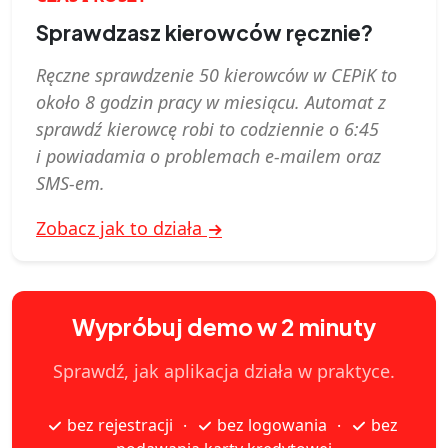
Sprawdzasz kierowców ręcznie?
Ręczne sprawdzenie 50 kierowców w CEPiK to
około 8 godzin pracy w miesiącu. Automat z
sprawdź kierowcę robi to codziennie o 6:45
i powiadamia o problemach e‑mailem oraz
SMS-em.
Zobacz jak to działa
Wypróbuj demo w 2 minuty
Sprawdź, jak aplikacja działa w praktyce.
bez rejestracji
bez logowania
bez
·
·