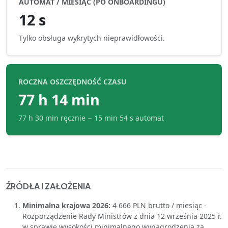
AUTOMAT / MIESIĄC (PO ONBOARDINGU)
12 s
Tylko obsługa wykrytych nieprawidłowości.
ROCZNA OSZCZĘDNOŚĆ CZASU
77 h 14 min
77 h 30 min
ręcznie −
15 min 54 s
automat
ŹRÓDŁA I ZAŁOŻENIA
Minimalna krajowa 2026:
4 666 PLN brutto / miesiąc -
Rozporządzenie Rady Ministrów z dnia 12 września 2025 r.
w sprawie wysokości minimalnego wynagrodzenia za