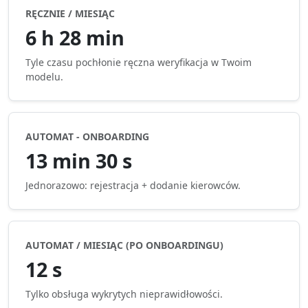
RĘCZNIE / MIESIĄC
6 h 28 min
Tyle czasu pochłonie ręczna weryfikacja w Twoim
modelu.
AUTOMAT - ONBOARDING
13 min 30 s
Jednorazowo: rejestracja + dodanie kierowców.
AUTOMAT / MIESIĄC (PO ONBOARDINGU)
12 s
Tylko obsługa wykrytych nieprawidłowości.