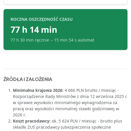
ROCZNA OSZCZĘDNOŚĆ CZASU
77 h 14 min
77 h 30 min
ręcznie −
15 min 54 s
automat
ŹRÓDŁA I ZAŁOŻENIA
Minimalna krajowa 2026:
4 666 PLN brutto / miesiąc -
Rozporządzenie Rady Ministrów z dnia 12 września 2025 r.
w sprawie wysokości minimalnego wynagrodzenia za
pracę oraz wysokości minimalnej stawki godzinowej w
2026 r.
Koszt pracodawcy:
ok. 5 624 PLN / miesiąc - brutto plus
składki ZUS pracodawcy (ubezpieczenia społeczne