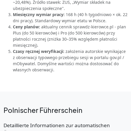
~20,48%). Źródło stawek: ZUS, „Wymiar składek na
ubezpieczenia społeczne".
Miesięczny wymiar pracy:
168 h (40 h tygodniowo × ok. 22
dni pracy). Standardowy wymiar etatu w Polsce.
Ceny planów:
aktualny cennik sprawdz-kierowce.pl - plan
Plus (do 50 kierowców) i Pro (do 500 kierowców) przy
płatności rocznej (zniżka 30–35% względem płatności
miesięcznej).
Czasy ręcznej weryfikacji:
założenia autorskie wynikające
z obserwacji typowego przebiegu sesji w portalu gov.pl /
mObywatel. Domyślne wartości można dostosować do
własnych obserwacji.
Polnischer Führerschein
Detaillierte Informationen zur automatischen